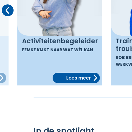
Vorige
Activiteitenbegeleider
Train
troub
FEMKE KIJKT NAAR WAT WÉL KAN
ROB BRE
WERKVL
Lees meer
In de spotlight