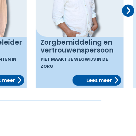
Vo
leider
Zorgbemiddeling en
vertrouwenspersoon
TEN IN
PIET MAAKT JE WEGWIJS IN DE
ZORG
 meer
Lees meer