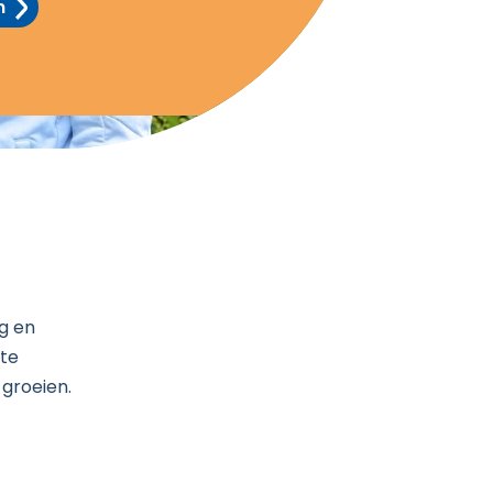
n
rg en
te
 groeien.