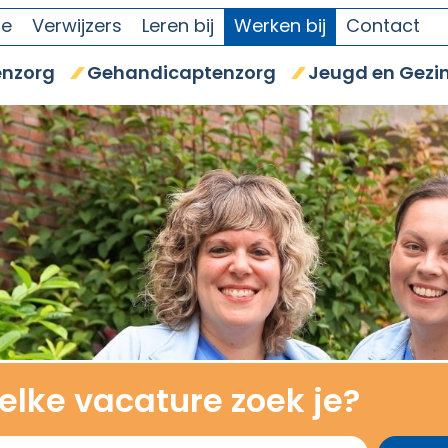
se
Verwijzers
Leren bij
Werken bij
Contact
nzorg
Gehandicaptenzorg
Jeugd en Gezi
lke vacature zoek je?
ken