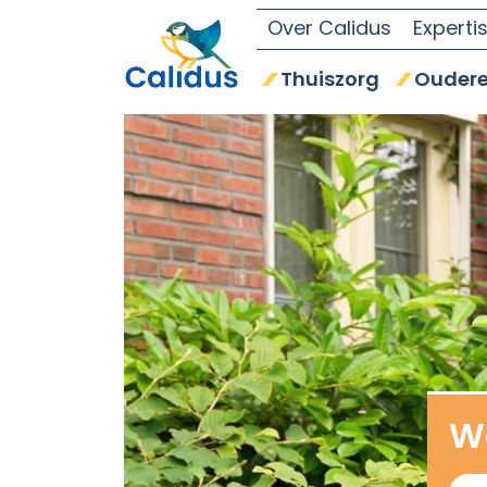
Over Calidus
Experti
Thuiszorg
Oudere
We
Zoe