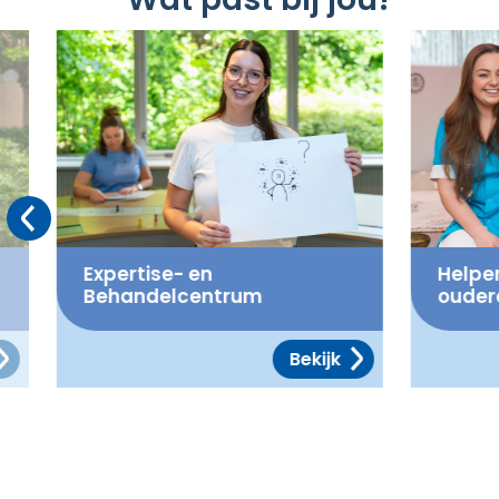
Wat past bij jou?
Vorige
Expertise- en
Helpen
Behandelcentrum
ouder
Bekijk