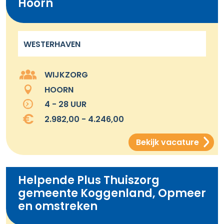
Hoorn
WESTERHAVEN
WIJKZORG
HOORN
4 - 28 UUR
2.982,00 - 4.246,00
Bekijk vacature
Helpende Plus Thuiszorg
gemeente Koggenland, Opmeer
en omstreken