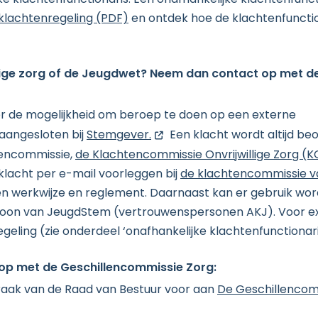
 klachtenfunctionaris. Een onafhankelijke klachtenfunct
 klachtenregeling (PDF)
en ontdek hoe de klachtenfunctio
llige zorg of de Jeugdwet? Neem dan contact op met de
er de mogelijkheid om beroep te doen op een externe
opent nieuw scherm
 aangesloten bij
Stemgever.
Een klacht wordt altijd be
tencommissie,
de Klachtencommissie Onvrijwillige Zorg (K
lacht per e-mail voorleggen bij
de klachtencommissie v
n werkwijze en reglement. Daarnaast kan er gebruik wo
oon van JeugdStem (vertrouwenspersonen AKJ). Voor e
egeling (zie onderdeel ‘onafhankelijke klachtenfunctionari
 op met de Geschillencommissie Zorg:
praak van de Raad van Bestuur voor aan
De Geschillencom