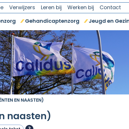
se
Verwijzers
Leren bij
Werken bij
Contact
nzorg
Gehandicaptenzorg
Jeugd en Gezi
ËNTEN EN NAASTEN)
en naasten)