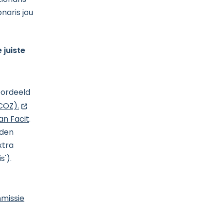
ionaris
naris jou
 juiste
oordeeld
opent nieuw scherm
COZ).
an Facit
.
rden
xtra
s').
missie