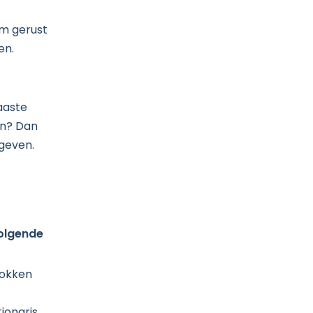
em gerust
en.
aaste
en? Dan
 geven.
volgende
rokken