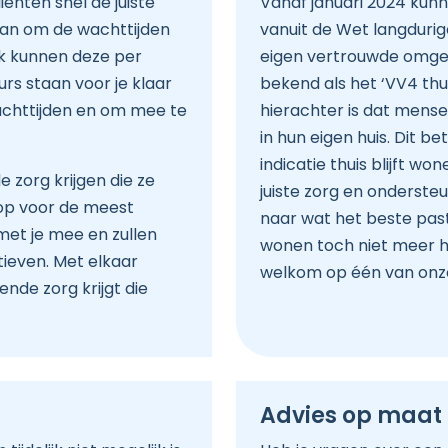
iënten snel de juiste
Vanaf januari 2024 kun
aan om de wachttijden
vanuit de Wet langdurige
ijk kunnen deze per
eigen vertrouwde omgevi
rs staan voor je klaar
bekend als het ‘VV4 thui
achttijden en om mee te
hierachter is dat mens
in hun eigen huis. Dit 
indicatie thuis blijft wo
 zorg krijgen die ze
juiste zorg en onderste
op voor de meest
naar wat het beste past 
met je mee en zullen
wonen toch niet meer haa
ieven. Met elkaar
welkom op één van onz
nde zorg krijgt die
Advies op maat