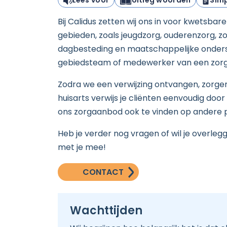
Lees voor
Uitleg woorden
Simp
Bij Calidus zetten wij ons in voor kwetsb
gebieden, zoals jeugdzorg, ouderenzorg, 
dagbesteding en maatschappelijke onderste
gebiedsteam of medewerker van een zorgka
Zodra we een verwijzing ontvangen, zorgen w
huisarts verwijs je cliënten eenvoudig doo
ons zorgaanbod ook te vinden op andere pl
Heb je verder nog vragen of wil je overleg
met je mee!
CONTACT
Wachttijden