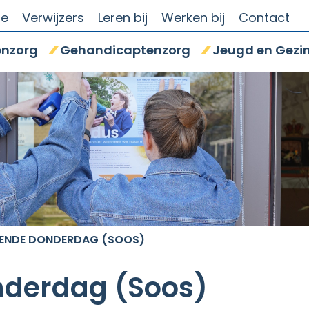
se
Verwijzers
Leren bij
Werken bij
Contact
nzorg
Gehandicaptenzorg
Jeugd en Gezi
ENDE DONDERDAG (SOOS)
derdag (Soos)