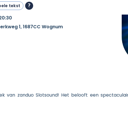
ele tekst
 20:30
 Kerkweg 1, 1687CC Wognum
k van zanduo Slotsound! Het belooft een spectaculai