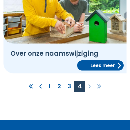
Over onze naamswijziging
Lees meer
1
2
3
4