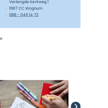
Verlengde Kerkweg 1
1687 CC Wognum
088 - 045 14 72
te