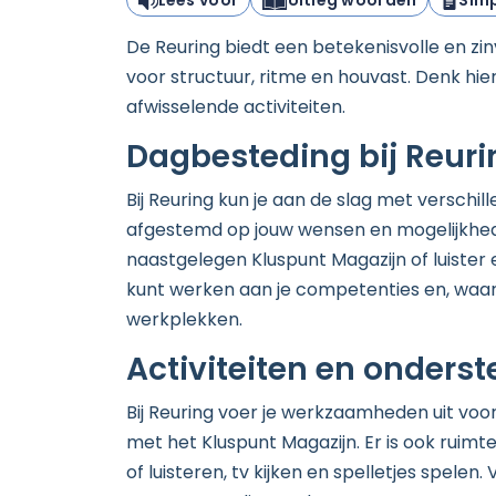
Lees voor
Uitleg woorden
Simp
De Reuring biedt een betekenisvolle en zinv
voor structuur, ritme en houvast. Denk hi
afwisselende activiteiten.
Dagbesteding bij Reuri
Bij Reuring kun je aan de slag met verschill
afgestemd op jouw wensen en mogelijkhede
naastgelegen Kluspunt Magazijn of luister 
kunt werken aan je competenties en, waa
werkplekken.
Activiteiten en onders
Bij Reuring voer je werkzaamheden uit voo
met het Kluspunt Magazijn. Er is ook ruimt
of luisteren, tv kijken en spelletjes spelen