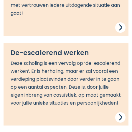
met vertrouwen
iedere uitdagende situatie aan
gaat!
De-escalerend werken
Deze
scholing
is een vervolg op
‘
d
e
-escalerend
werken’
.
Er
is herhaling, maar er
zal
vooral
een
verdieping plaatsvinden door verder in te gaan
op een aantal aspecten
. Deze is
, door
jullie
eigen
inbreng van casuïstiek, op maat
gemaakt
voor jullie
unieke situati
es en persoonlijkheden!