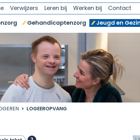
se
Verwijzers
Leren bij
Werken bij
Contact
nzorg
Gehandicaptenzorg
Jeugd en Gezi
LOGEREN
LOGEEROPVANG