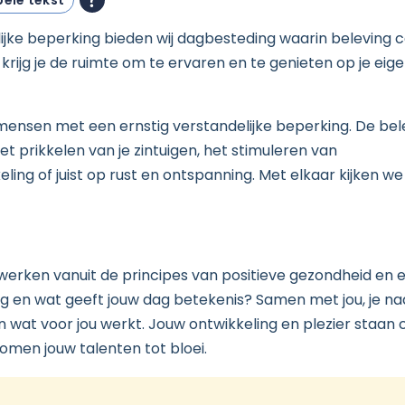
ele tekst
jke beperking bieden wij dagbesteding waarin beleving c
rijg je de ruimte om te ervaren en te genieten op je eig
r mensen met een ernstig verstandelijke beperking. De bel
 het prikkelen van je zintuigen, het stimuleren van
eling of juist op rust en ontspanning. Met elkaar kijken w
werken vanuit de principes van positieve gezondheid en 
kig en wat geeft jouw dag betekenis? Samen met jou, je n
n wat voor jou werkt. Jouw ontwikkeling en plezier staan 
men jouw talenten tot bloei.