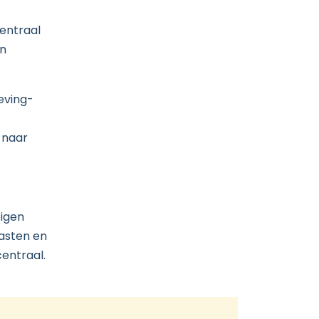
entraal
en
eving-
e naar
eigen
aasten en
centraal.