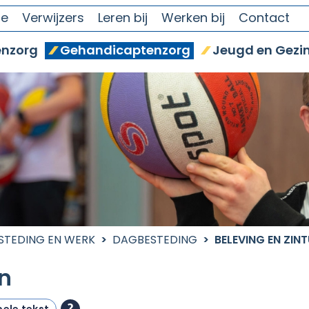
se
Verwijzers
Leren bij
Werken bij
Contact
nzorg
Gehandicaptenzorg
Jeugd en Gezi
STEDING EN WERK
DAGBESTEDING
BELEVING EN ZIN
en