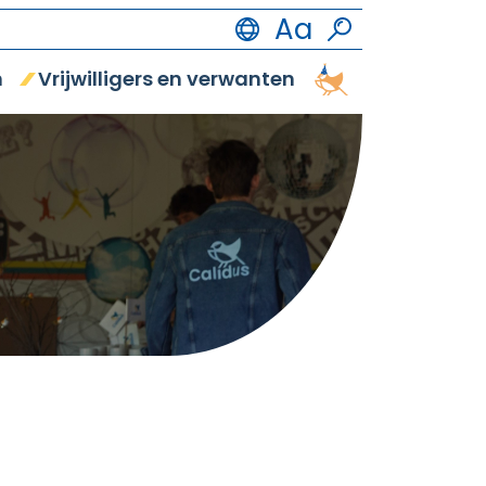
n
Vrijwilligers en verwanten
Vrijetijdsbestedi