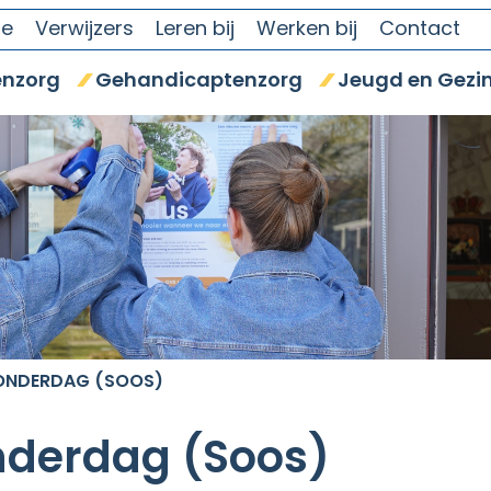
se
Verwijzers
Leren bij
Werken bij
Contact
nzorg
Gehandicaptenzorg
Jeugd en Gezi
ONDERDAG (SOOS)
derdag (Soos)