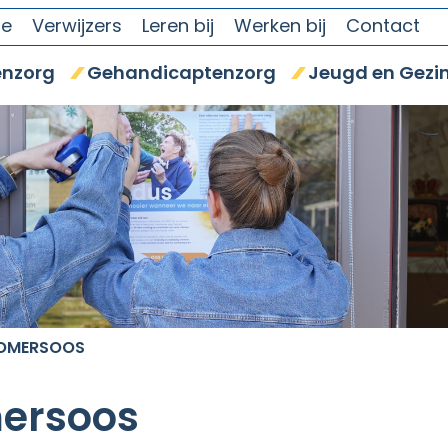
se
Verwijzers
Leren bij
Werken bij
Contact
nzorg
Gehandicaptenzorg
Jeugd en Gezi
ZOMERSOOS
mersoos